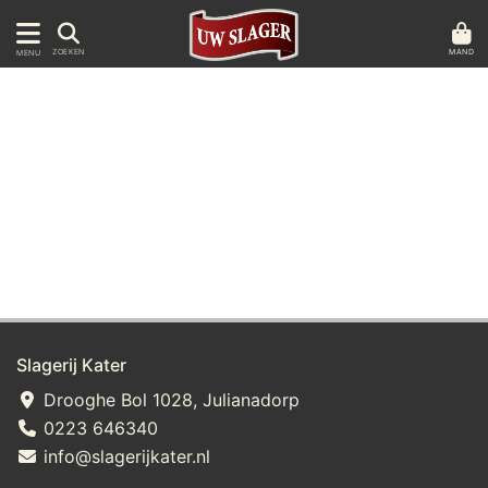
MAND
ZOEKEN
MENU
Slagerij Kater
Drooghe Bol 1028, Julianadorp
0223 646340
info@slagerijkater.nl