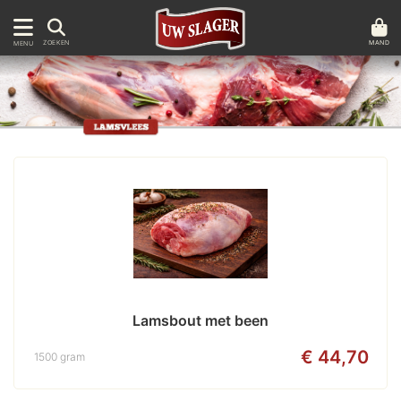
MAND
ZOEKEN
MENU
Lamsbout met been
€ 44,70
1500 gram