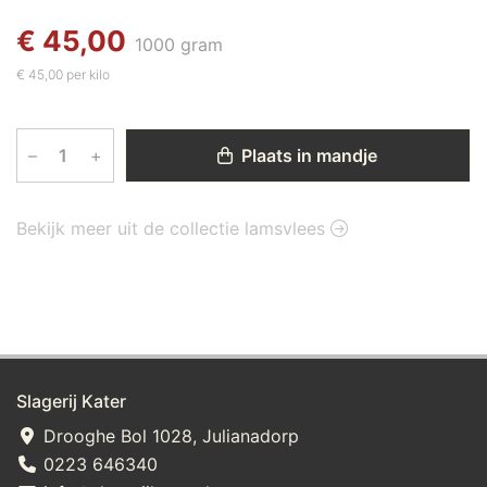
€ 45,00
1000 gram
€ 45,00 per kilo
–
+
Plaats in mandje
Bekijk meer uit de collectie lamsvlees
Slagerij Kater
Drooghe Bol 1028, Julianadorp
0223 646340