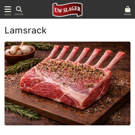
MAND
ZOEKEN
MENU
Lamsrack