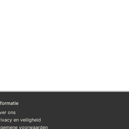
nformatie
ver ons
rivacy en veiligheid
lgemene voorwaarden