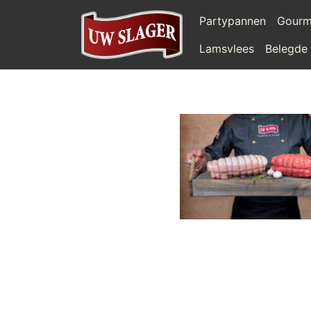
Partypannen
Gourm
Lamsvlees
Belegde