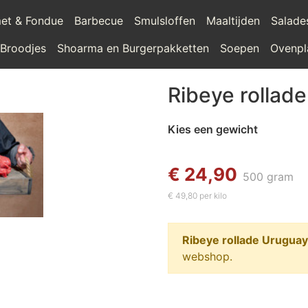
et & Fondue
Barbecue
Smulsloffen
Maaltijden
Salade
 Broodjes
Shoarma en Burgerpakketten
Soepen
Ovenpl
Ribeye rollad
Kies een gewicht
€ 24,90
500 gram
€ 49,80 per kilo
Ribeye rollade Uruguay
webshop.