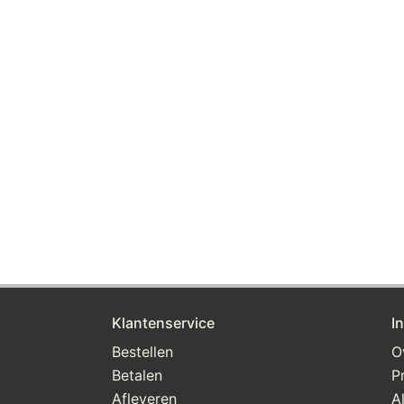
Klantenservice
I
Bestellen
O
Betalen
P
Afleveren
A