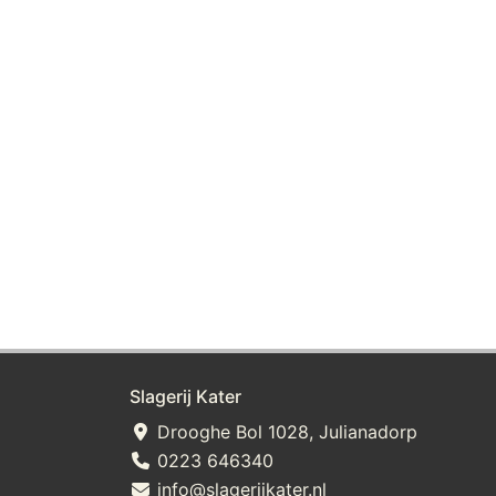
Slagerij Kater
Drooghe Bol 1028, Julianadorp
0223 646340
info@slagerijkater.nl