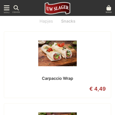
MAND
ZOEKEN
MENU
Hapjes
Snacks
Carpaccio Wrap
€ 4,49