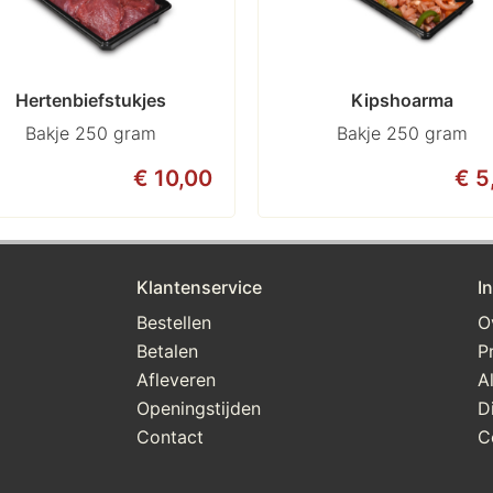
Hertenbiefstukjes
Kipshoarma
Bakje 250 gram
Bakje 250 gram
€ 10,00
€ 5
Klantenservice
I
Bestellen
O
Betalen
P
Afleveren
A
Openingstijden
D
Contact
C