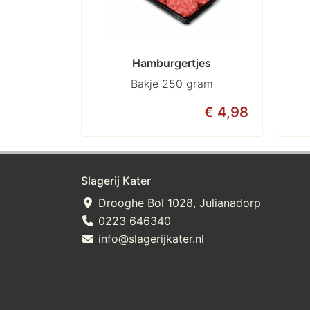
Hamburgertjes
Bakje 250 gram
€ 4,98
Slagerij Kater
Drooghe Bol 1028, Julianadorp
0223 646340
info@slagerijkater.nl