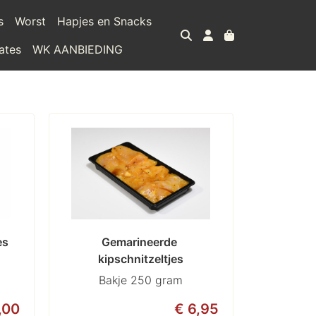
s
Worst
Hapjes en Snacks
ates
WK AANBIEDING
es
Gemarineerde 
kipschnitzeltjes
Bakje 250 gram
,00
€ 6,95