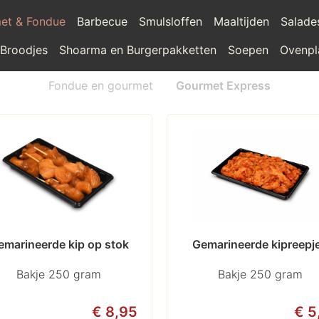
et & Fondue
Barbecue
Smulsloffen
Maaltijden
Salade
 Broodjes
Shoarma en Burgerpakketten
Soepen
Ovenpl
Fondue en gourmet
Gourmet Express
emarineerde kip op stok
Gemarineerde kipreepj
Bakje 250 gram
Bakje 250 gram
€ 8,95
€ 5