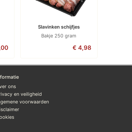
Slavinken schijfjes
Bakje 250 gram
,00
€ 4,98
nformatie
ver ons
rivacy en veiligheid
lgemene voorwaarden
isclaimer
ookies