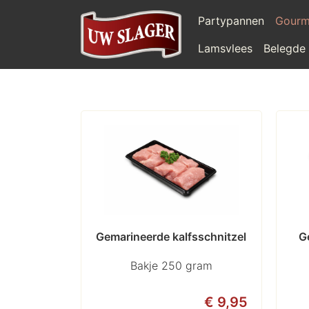
Partypannen
Gourm
Lamsvlees
Belegde
Gemarineerde kalfsschnitzel
G
Bakje 250 gram
€ 9,95