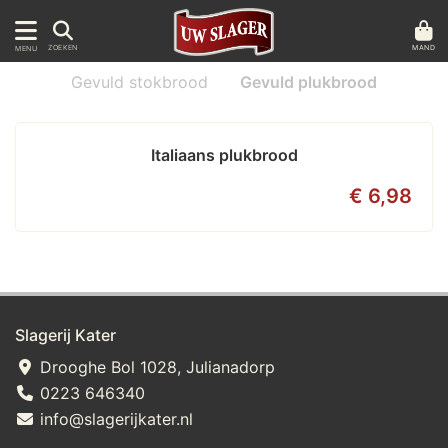
MAND
ZOEKEN
MENU
Gevuld stokbrood
Gevuld plukbrood
Italiaans plukbrood
€ 6,98
Slagerij Kater
Drooghe Bol 1028, Julianadorp
0223 646340
info@slagerijkater.nl