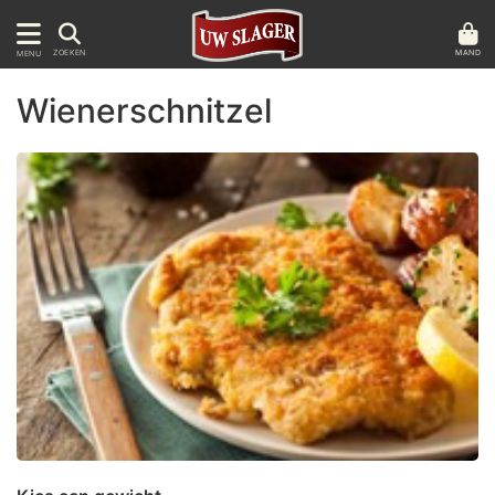
MAND
ZOEKEN
MENU
Wienerschnitzel