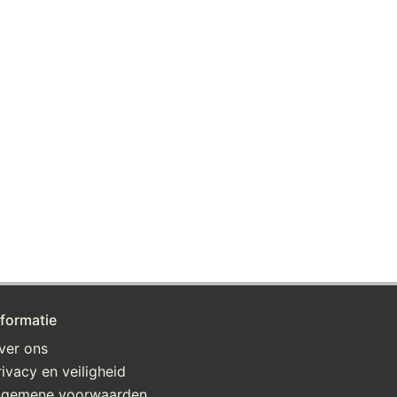
nformatie
ver ons
rivacy en veiligheid
lgemene voorwaarden