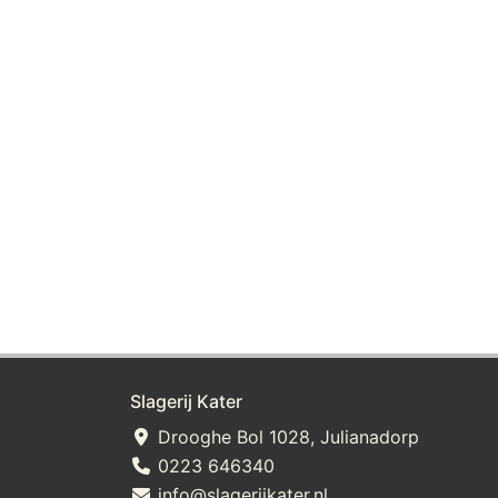
Slagerij Kater
Drooghe Bol 1028, Julianadorp
0223 646340
info@slagerijkater.nl