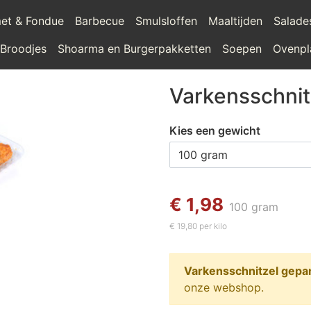
et & Fondue
Barbecue
Smulsloffen
Maaltijden
Salade
 Broodjes
Shoarma en Burgerpakketten
Soepen
Ovenpl
Varkensschni
Kies een gewicht
€ 1,98
100 gram
€ 19,80 per kilo
Varkensschnitzel gepa
onze webshop.