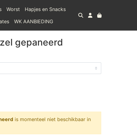
s
Worst
Hapjes en Snacks
ates
WK AANBIEDING
tzel gepaneerd
neerd
is momenteel niet beschikbaar in