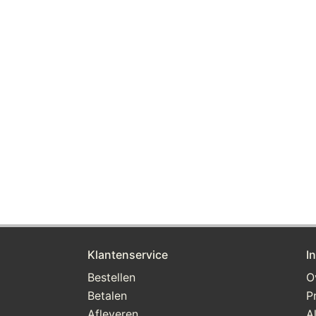
Klantenservice
I
Bestellen
O
Betalen
P
Afleveren
A