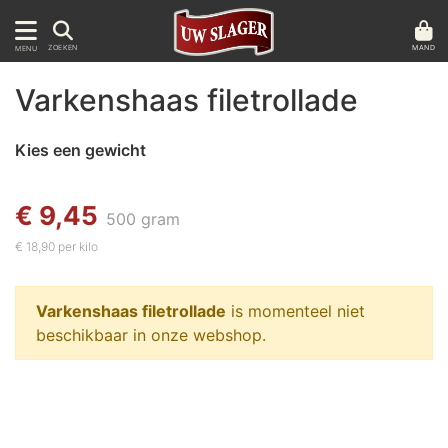
MAND
ZOEKEN
MENU
Varkenshaas filetrollade
Kies een gewicht
€ 9,45
500 gram
€ 18,90 per kilo
Varkenshaas filetrollade
is momenteel niet
beschikbaar in onze webshop.