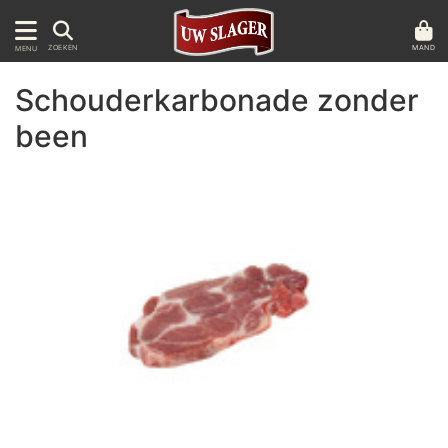
MAND
ZOEKEN
MENU
Schouderkarbonade zonder
been