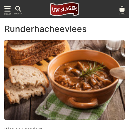
MAND
ZOEKEN
MENU
Runderhacheevlees