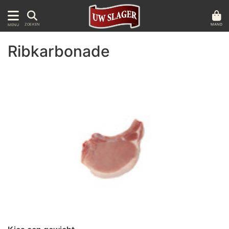
MAND
ZOEKEN
MENU
Ribkarbonade