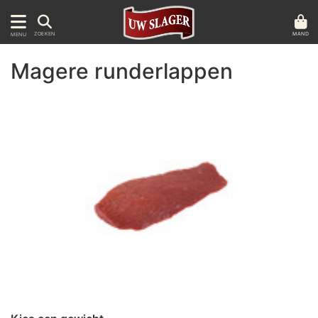
MAND
ZOEKEN
MENU
Magere runderlappen