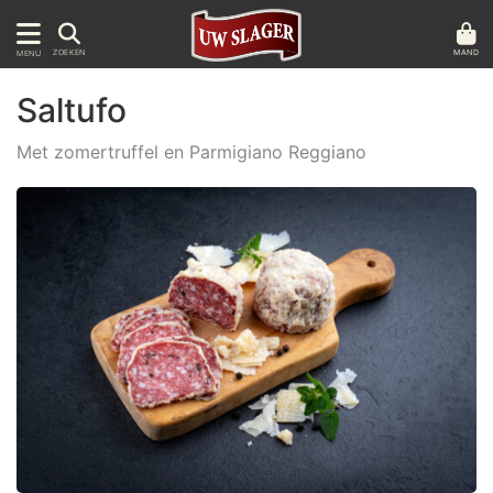
MAND
ZOEKEN
MENU
Saltufo
Met zomertruffel en Parmigiano Reggiano