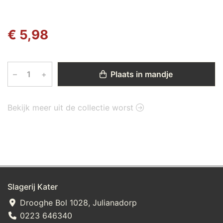
€ 5,98
–
+
Plaats in mandje
Bekijk meer uit de collectie worst
Slagerij Kater
Drooghe Bol 1028, Julianadorp
0223 646340