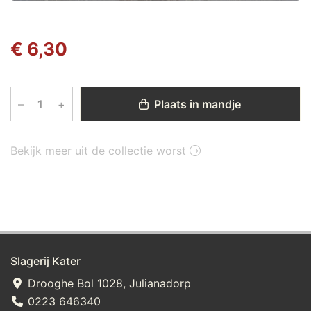
€ 6,30
–
+
Plaats in mandje
Bekijk meer uit de collectie worst
Slagerij Kater
Drooghe Bol 1028, Julianadorp
0223 646340