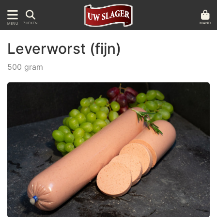
MAND
ZOEKEN
MENU
Leverworst (fijn)
500 gram