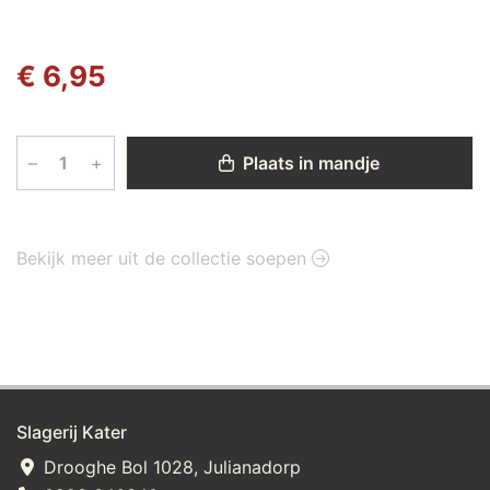
€ 6,95
–
+
Plaats in mandje
Bekijk meer uit de collectie soepen
Slagerij Kater
Drooghe Bol 1028, Julianadorp