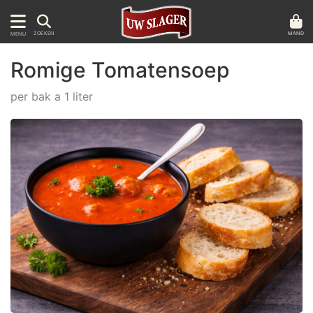
MAND
ZOEKEN
MENU
Romige Tomatensoep
per bak a 1 liter