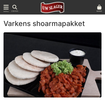
MAND
ZOEKEN
MENU
Varkens shoarmapakket