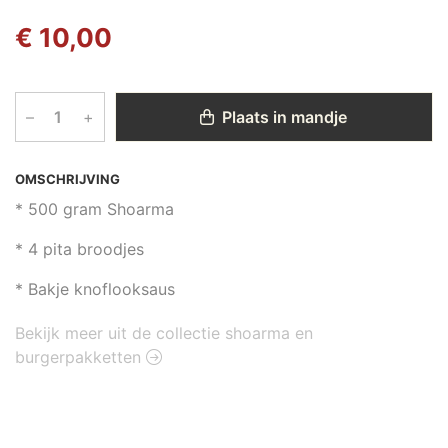
€ 10,00
–
+
Plaats in mandje
OMSCHRIJVING
* 500 gram Shoarma
* 4 pita broodjes
* Bakje knoflooksaus
Bekijk meer uit de collectie shoarma en
burgerpakketten