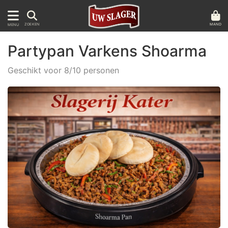
MAND
ZOEKEN
MENU
Partypan Varkens Shoarma
Geschikt voor 8/10 personen