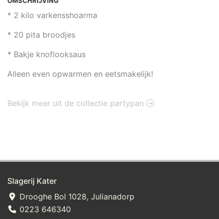
OMSCHRIJVING
* 2 kilo varkensshoarma
* 20 pita broodjes
* Bakje knoflooksaus
Alleen even opwarmen en eetsmakelijk!
Bekijk meer uit de collectie partypan
Slagerij Kater
Drooghe Bol 1028, Julianadorp
0223 646340