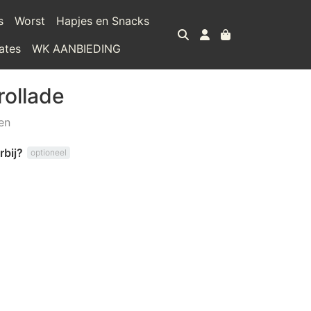
s
Worst
Hapjes en Snacks
ates
WK AANBIEDING
rollade
en
rbij?
optioneel