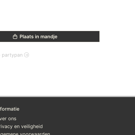
Plaats in mandje
ie partypan
nformatie
ver ons
rivacy en veiligheid
lgemene voorwaarden