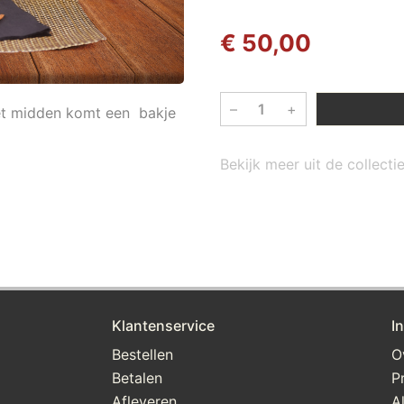
€ 50,00
–
+
 het midden komt een bakje
Bekijk meer uit de collect
Klantenservice
I
Bestellen
O
Betalen
P
Afleveren
A