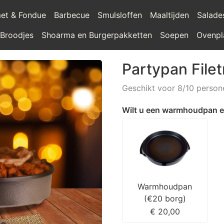
et & Fondue
Barbecue
Smulsloffen
Maaltijden
Salade
 Broodjes
Shoarma en Burgerpakketten
Soepen
Ovenpl
Partypan Filet
Geschikt voor 8/10 person
Wilt u een warmhoudpan e
Warmhoudpan
(€20 borg)
€ 20,00