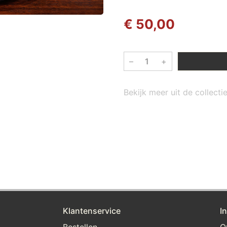
€ 50,00
–
+
Bekijk meer uit de collect
Klantenservice
I