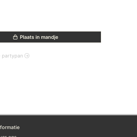
Plaats in mandje
ie partypan
nformatie