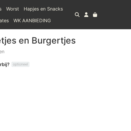
s
Worst
Hapjes en Snacks
ates
WK AANBIEDING
tjes en Burgertjes
en
rbij?
optioneel