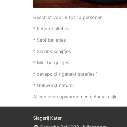
Geschikt voor 8 tot 10 personen
* Ketjap balletjes
* Saté balletjes
* Slavink schijfjes
* Mini burgertjes
* cevapcici ( gehakt staafjes )
* Grillworst naturel
Alleen even opwarmen en eetsmakelijk!
Slagerij Kater