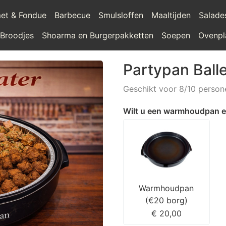
et & Fondue
Barbecue
Smulsloffen
Maaltijden
Salade
 Broodjes
Shoarma en Burgerpakketten
Soepen
Ovenpl
Partypan Balle
Geschikt voor 8/10 person
Wilt u een warmhoudpan e
Warmhoudpan
(€20 borg)
€ 20,00