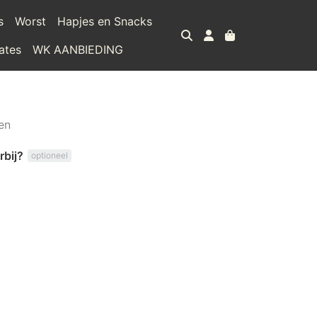
s
Worst
Hapjes en Snacks
ates
WK AANBIEDING
en
rbij?
optioneel