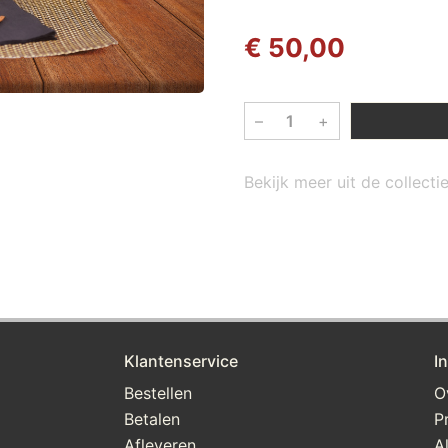
€ 50,00
–
+
Bekijk meer uit de collect
Klantenservice
I
Bestellen
O
Betalen
P
Afleveren
A