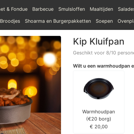
et & Fondue
Barbecue
Smulsloffen
Maaltijden
Salade
 Broodjes
Shoarma en Burgerpakketten
Soepen
Ovenpl
Kip Kluifpan
Geschikt voor 8/10 person
Wilt u een warmhoudpan e
Warmhoudpan
(€20 borg)
€ 20,00