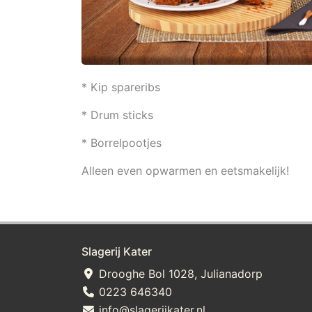
* Kip spareribs
* Drum sticks
* Borrelpootjes
Alleen even opwarmen en eetsmakelijk!
Slagerij Kater
Drooghe Bol 1028, Julianadorp
0223 646340
info@slagerijkater.nl