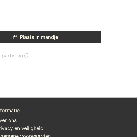
Plaats in mandje
ie partypan
nformatie
ver ons
rivacy en veiligheid
lgemene voorwaarden