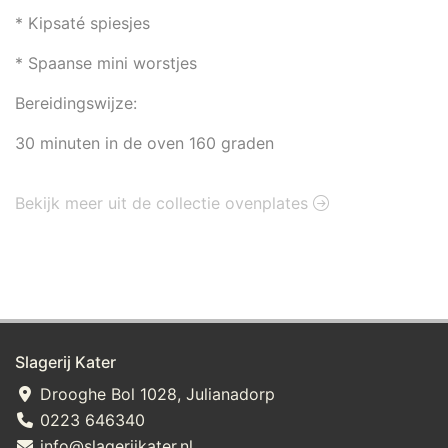
* Kipsaté spiesjes
* Spaanse mini worstjes
Bereidingswijze:
30 minuten in de oven 160 graden
Bekijk meer uit de collectie ovenplates
Slagerij Kater
Drooghe Bol 1028, Julianadorp
0223 646340
info@slagerijkater.nl