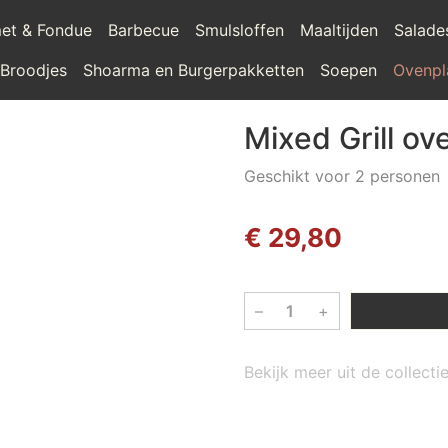
et & Fondue
Barbecue
Smulsloffen
Maaltijden
Salade
 Broodjes
Shoarma en Burgerpakketten
Soepen
Ovenpl
Mixed Grill ov
Geschikt voor 2 personen
€ 29,80
–
+
Bekijk meer uit de collect