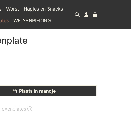
s
Worst
Hapjes en Snacks
ates
WK AANBIEDING
enplate
Plaats in mandje
ie ovenplates