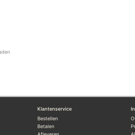
raden
Klantenservice
I
Bestellen
O
Betalen
P
Afleveren
A