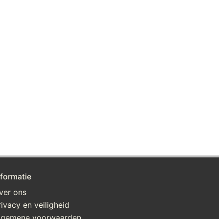
nformatie
ver ons
rivacy en veiligheid
lgemene voorwaarden