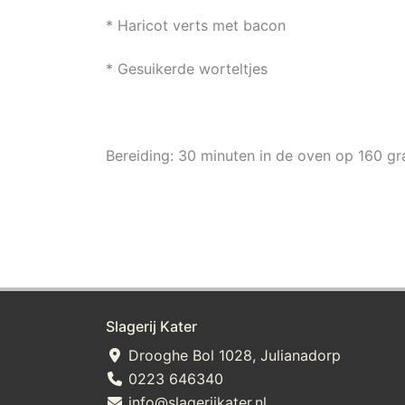
* Haricot verts met bacon
* Gesuikerde worteltjes
Bereiding: 30 minuten in de oven op 160 g
Slagerij Kater
Drooghe Bol 1028, Julianadorp
0223 646340
info@slagerijkater.nl