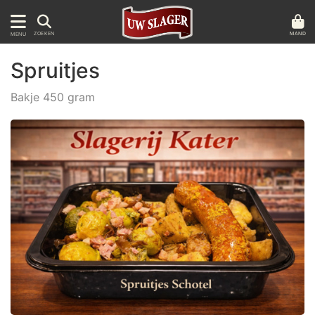
MAND
ZOEKEN
MENU
Spruitjes
Bakje 450 gram