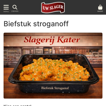
MAND
ZOEKEN
MENU
Biefstuk stroganoff