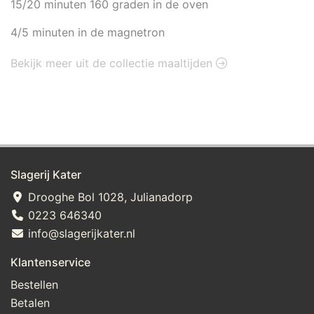
15/20 minuten 160 graden in de oven
4/5 minuten in de magnetron
Bekijk meer uit de collectie maaltijden
Slagerij Kater
Drooghe Bol 1028, Julianadorp
0223 646340
info@slagerijkater.nl
Klantenservice
Bestellen
Betalen