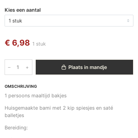
Kies een aantal
€ 6,98
1 stuk
–
+
Plaats in mandje
OMSCHRIJVING
1 persoons maaltijd bakjes
Huisgemaakte bami met 2 kip spiesjes en saté
balletjes
Bereiding: