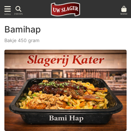
MAND
ZOEKEN
MENU
Bamihap
Bakje 450 gram