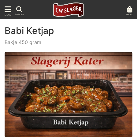
MAND
ZOEKEN
MENU
Babi Ketjap
Bakje 450 gram