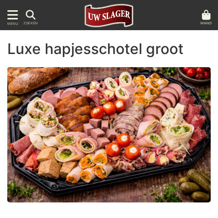
MAND
ZOEKEN
MENU
Luxe hapjesschotel groot