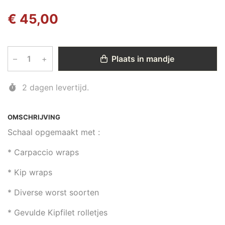
€ 45,00
–
+
Plaats in mandje
2 dagen levertijd.
OMSCHRIJVING
Schaal opgemaakt met :
* Carpaccio wraps
* Kip wraps
* Diverse worst soorten
* Gevulde Kipfilet rolletjes