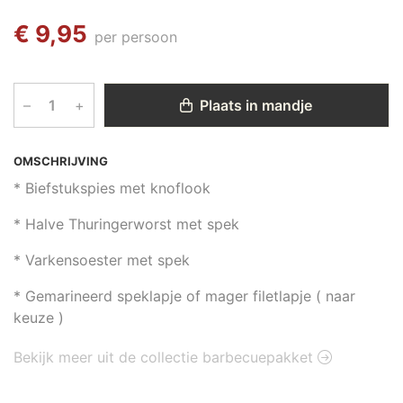
€ 9,95
per persoon
–
+
Plaats in mandje
OMSCHRIJVING
* Biefstukspies met knoflook
* Halve Thu
ringerworst met spek
* Varkensoester met spek
* Gemarineerd speklapje of mager filetlapje ( naar
keuze )
Bekijk meer uit de collectie barbecuepakket