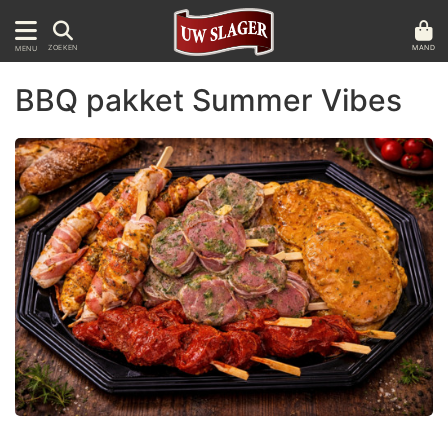
MAND
ZOEKEN
MENU
BBQ pakket Summer Vibes