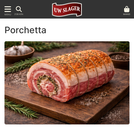
MAND
ZOEKEN
MENU
Porchetta