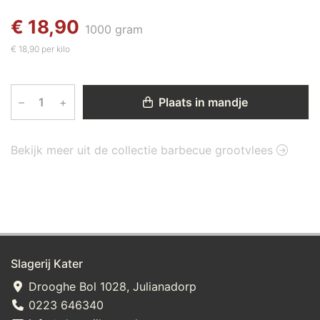
€ 18,90
1000 gram
€ 18,90 per kilo
–
+
Plaats in mandje
Bekijk meer uit de collectie barbecue grootvlees
Slagerij Kater
Drooghe Bol 1028, Julianadorp
0223 646340