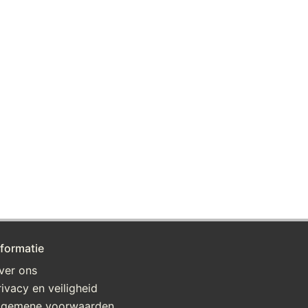
nformatie
ver ons
rivacy en veiligheid
lgemene voorwaarden