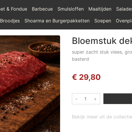
et & Fondue
Barbecue
Smulsloffen
Maaltijden
Salade
 Broodjes
Shoarma en Burgerpakketten
Soepen
Ovenpl
Bloemstuk deks
super zacht stuk vlees, g
basterd
€ 29,80
–
+
Bekijk meer uit de collect