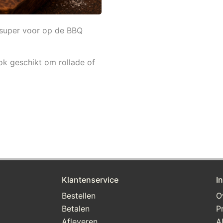
n super voor op de BBQ
ook geschikt om rollade of
Klantenservice
I
Bestellen
O
Betalen
P
Afleveren
A