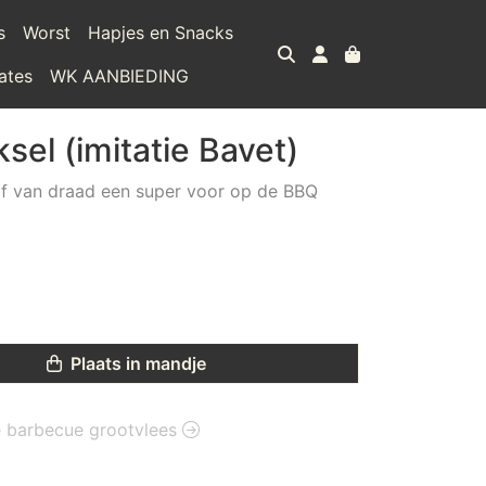
s
Worst
Hapjes en Snacks
ates
WK AANBIEDING
el (imitatie Bavet)
rof van draad een super voor op de BBQ
Plaats in mandje
ie barbecue grootvlees