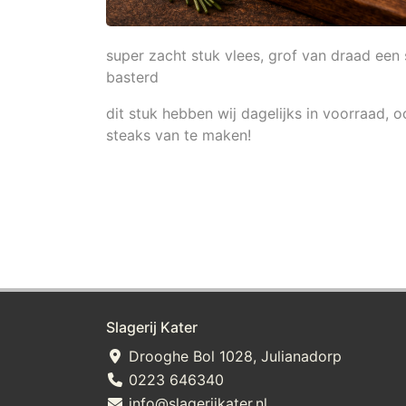
super zacht stuk vlees, grof van draad ee
basterd
dit stuk hebben wij dagelijks in voorraad, 
steaks van te maken!
Slagerij Kater
Drooghe Bol 1028, Julianadorp
0223 646340
info@slagerijkater.nl